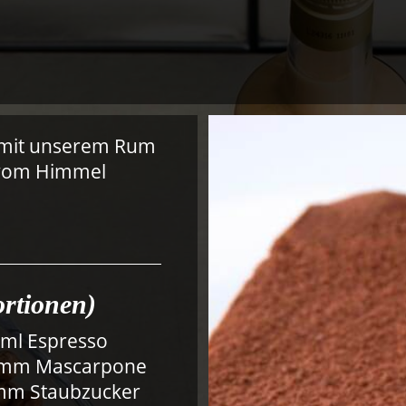
nd mit unserem Rum
 vom Himmel
ortionen)
 ml Espresso
amm Mascarpone
mm Staubzucker