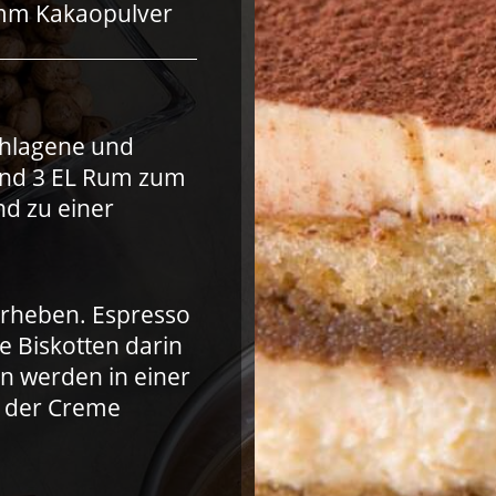
mm Kakaopulver
chlagene und
und 3 EL Rum zum
d zu einer
erheben. Espresso
 Biskotten darin
n werden in einer
t der Creme